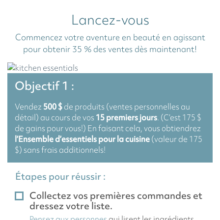
Lancez-vous
Commencez votre aventure en beauté en agissant
pour obtenir 35 % des ventes dès maintenant!
Objectif 1 :
Vendez
500 $
de produits (ventes personnelles au
détail) au cours de vos
15 premiers jours
. (C’est 175 $
de gains pour vous!) En faisant cela, vous obtiendrez
l’Ensemble d’essentiels pour la cuisine
(valeur de 175
$) sans frais additionnels!
Étapes pour réussir :
Collectez vos premières commandes et
dressez votre liste.
Pensez aux personnes
qui lisent les ingrédients