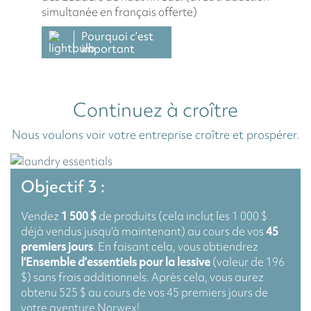
simultanée en français offerte)
Pourquoi c’est
important
Continuez à croître
Nous voulons voir votre entreprise croître et prospérer.
Objectif 3 :
Vendez
1 500 $
de produits (cela inclut les 1 000 $
déjà vendus jusqu’à maintenant) au cours de vos
45
premiers jours
. En faisant cela, vous obtiendrez
l’Ensemble d’essentiels pour la lessive
(valeur de 196
$) sans frais additionnels. Après cela, vous aurez
obtenu 525 $ au cours de vos 45 premiers jours de
votre aventure Norwex!