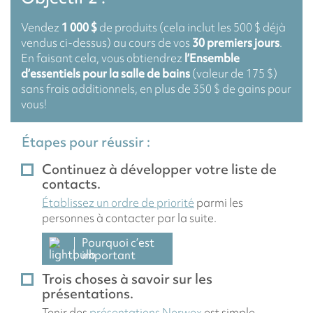
Vendez
1 000 $
de produits (cela inclut les 500 $ déjà
vendus ci-dessus) au cours de vos
30 premiers jours
.
En faisant cela, vous obtiendrez
l’Ensemble
d’essentiels pour la salle de bains
(valeur de 175 $)
sans frais additionnels, en plus de 350 $ de gains pour
vous!
Étapes pour réussir :
Continuez à développer votre liste de
contacts.
Établissez un ordre de priorité
parmi les
personnes à contacter par la suite.
Pourquoi c’est
important
Trois choses à savoir sur les
présentations.
Tenir des
présentations Norwex
est simple,